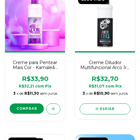
Creme para Pentear
Creme Diluidor
Mais Cor - Kamaleão
Multifuncional Arco Íris
Color- 300ml
- Kamaleão Color -
300ml
R$33,90
R$32,70
R$32,21
com
Pix
R$31,07
com
Pix
3
x de
R$11,30
sem juros
3
x de
R$10,90
sem juros
ESPIAR