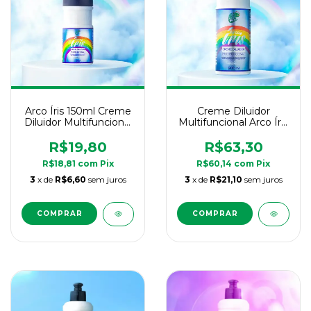
Arco Íris 150ml Creme
Creme Diluidor
Diluidor Multifuncional
Multifuncional Arco Íris
- Kamaleão Color -
- Kamaleão Color -
150ml
900ml
R$19,80
R$63,30
R$18,81
com
Pix
R$60,14
com
Pix
3
x de
R$6,60
sem juros
3
x de
R$21,10
sem juros