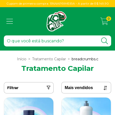
Cupom de primeira compra: 15%NAPRIMEIRA - A partir de R$ 149,90
0
Início
>
Tratamento Capilar
>
breadcrumbs.c
Tratamento Capilar
Filtrar