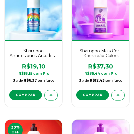
Shampoo
Shampoo Mais Cor -
Antirresíduos Arco Íris -
Kamaleão Color-
Kamaleão Color -
300ml
300ml
R$19,10
R$37,30
R$18,15
com
Pix
R$35,44
com
Pix
3
x de
R$6,37
sem juros
3
x de
R$12,43
sem juros
30
%
OFF