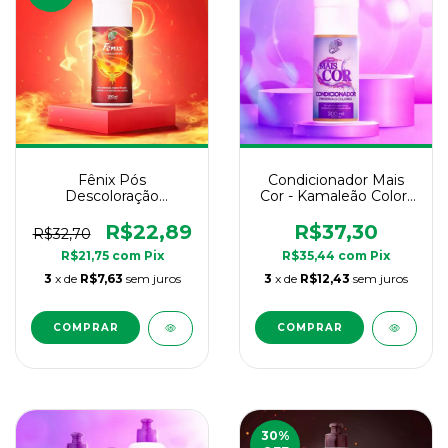
Fênix Pós
Condicionador Mais
Descoloração
Cor - Kamaleão Color-
Kamaleão Color -
300ml
300ml
R$22,89
R$37,30
R$32,70
R$21,75
com
Pix
R$35,44
com
Pix
3
x de
R$7,63
sem juros
3
x de
R$12,43
sem juros
30
%