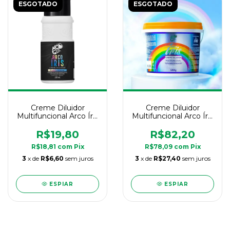
ESGOTADO
ESGOTADO
Creme Diluidor
Creme Diluidor
Multifuncional Arco Íris
Multifuncional Arco Íris
- Kamaleão Color -
- Kamaleão Color - 1,5
150ml
kg
R$19,80
R$82,20
R$18,81
com
Pix
R$78,09
com
Pix
3
x de
R$6,60
sem juros
3
x de
R$27,40
sem juros
ESPIAR
ESPIAR