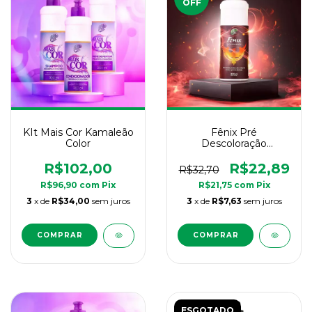
OFF
KIt Mais Cor Kamaleão
Fênix Pré
Color
Descoloração
Kamaleão Color -
300ml
R$102,00
R$22,89
R$32,70
R$96,90
com
Pix
R$21,75
com
Pix
3
x de
R$34,00
sem juros
3
x de
R$7,63
sem juros
ESGOTADO