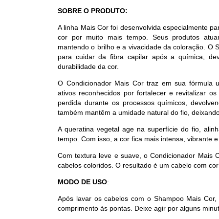
SOBRE O PRODUTO:
A linha Mais Cor foi desenvolvida especialmente p
cor por muito mais tempo. Seus produtos atu
mantendo o brilho e a vivacidade da coloração. O
para cuidar da fibra capilar após a química, d
durabilidade da cor.
O Condicionador Mais Cor traz em sua fórmula u
ativos reconhecidos por fortalecer e revitalizar
perdida durante os processos químicos, devolvend
também mantêm a umidade natural do fio, deixando
A queratina vegetal age na superfície do fio, ali
tempo. Com isso, a cor fica mais intensa, vibrante e
Com textura leve e suave, o Condicionador Mais C
cabelos coloridos. O resultado é um cabelo com cor
MODO DE USO
:
Após lavar os cabelos com o Shampoo Mais Cor, a
comprimento às pontas. Deixe agir por alguns min