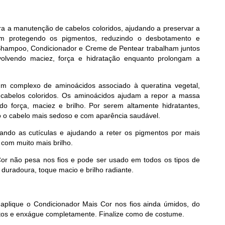
ara a manutenção de cabelos coloridos, ajudando a preservar a
am protegendo os pigmentos, reduzindo o desbotamento e
 Shampoo, Condicionador e Creme de Pentear trabalham juntos
evolvendo maciez, força e hidratação enquanto prolongam a
m complexo de aminoácidos associado à queratina vegetal,
 os cabelos coloridos. Os aminoácidos ajudam a repor a massa
o força, maciez e brilho. Por serem altamente hidratantes,
 o cabelo mais sedoso e com aparência saudável.
nhando as cutículas e ajudando a reter os pigmentos por mais
 com muito mais brilho.
or não pesa nos fios e pode ser usado em todos os tipos de
 duradoura, toque macio e brilho radiante.
plique o Condicionador Mais Cor nos fios ainda úmidos, do
utos e enxágue completamente. Finalize como de costume.