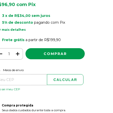
$96,90
com
Pix
3
x de
R$34,00
sem juros
5% de desconto
pagando com Pix
r mais detalhes
Frete grátis
a partir de
R$199,90
ALTERAR CEP
regas para o CEP:
Meios de envio
CALCULAR
o sei meu CEP
Compra protegida
Seus dados cuidados durante toda a compra.