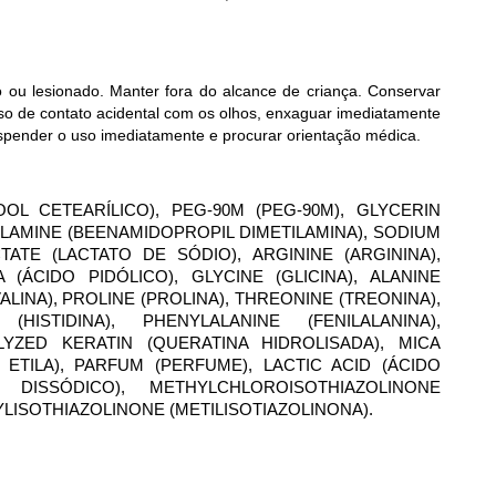
o ou lesionado. Manter fora do alcance de criança. Conservar
caso de contato acidental com os olhos, enxaguar imediatamente
spender o uso imediatamente e procurar orientação médica.
OL CETEARÍLICO), PEG-90M (PEG-90M), GLYCERIN
LAMINE (BEENAMIDOPROPIL DIMETILAMINA), SODIUM
ATE (LACTATO DE SÓDIO), ARGININE (ARGININA),
 (ÁCIDO PIDÓLICO), GLYCINE (GLICINA), ALANINE
VALINA), PROLINE (PROLINA), THREONINE (TREONINA),
 (HISTIDINA), PHENYLALANINE (FENILALANINA),
LYZED KERATIN (QUERATINA HIDROLISADA), MICA
 ETILA), PARFUM (PERFUME), LACTIC ACID (ÁCIDO
 DISSÓDICO), METHYLCHLOROISOTHIAZOLINONE
ISOTHIAZOLINONE (METILISOTIAZOLINONA).