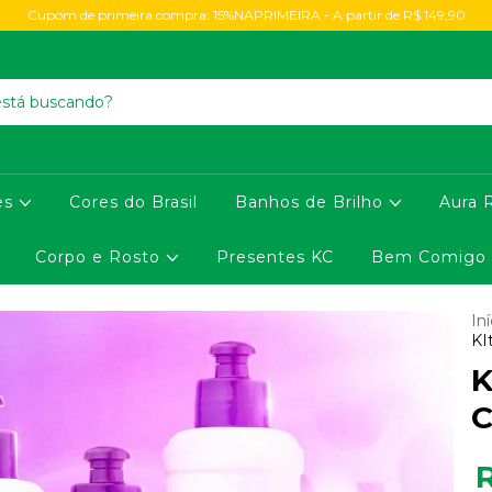
Cupom de primeira compra: 15%NAPRIMEIRA - A partir de R$ 149,90
es
Cores do Brasil
Banhos de Brilho
Aura 
Corpo e Rosto
Presentes KC
Bem Comigo
Iní
KI
K
C