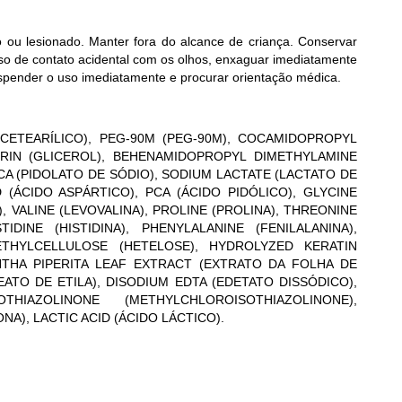
o ou lesionado. Manter fora do alcance de criança. Conservar
caso de contato acidental com os olhos, enxaguar imediatamente
spender o uso imediatamente e procurar orientação médica.
CETEARÍLICO), PEG-90M (PEG-90M), COCAMIDOPROPYL
ERIN (GLICEROL), BEHENAMIDOPROPYL DIMETHYLAMINE
CA (PIDOLATO DE SÓDIO), SODIUM LACTATE (LACTATO DE
D (ÁCIDO ASPÁRTICO), PCA (ÁCIDO PIDÓLICO), GLYCINE
A), VALINE (LEVOVALINA), PROLINE (PROLINA), THREONINE
TIDINE (HISTIDINA), PHENYLALANINE (FENILALANINA),
ETHYLCELLULOSE (HETELOSE), HYDROLYZED KERATIN
ENTHA PIPERITA LEAF EXTRACT (EXTRATO DA FOLHA DE
EATO DE ETILA), DISODIUM EDTA (EDETATO DISSÓDICO),
HIAZOLINONE (METHYLCHLOROISOTHIAZOLINONE),
A), LACTIC ACID (ÁCIDO LÁCTICO).