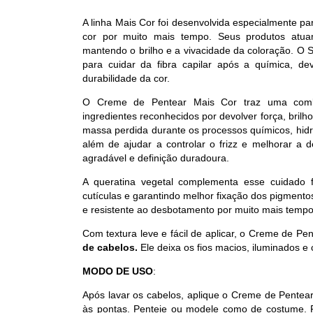
A linha Mais Cor foi desenvolvida especialmente p
cor por muito mais tempo. Seus produtos atu
mantendo o brilho e a vivacidade da coloração. O
para cuidar da fibra capilar após a química, d
durabilidade da cor.
O Creme de Pentear Mais Cor traz uma com
ingredientes reconhecidos por devolver força, bril
massa perdida durante os processos químicos, hid
além de ajudar a controlar o frizz e melhorar a 
agradável e definição duradoura.
A queratina vegetal complementa esse cuidad
cutículas e garantindo melhor fixação dos pigmento
e resistente ao desbotamento por muito mais tempo
Com textura leve e fácil de aplicar, o Creme de 
de cabelos
.
Ele deixa os fios macios, iluminados 
MODO DE USO
:
Após lavar os cabelos, aplique o Creme de Pentear
às pontas. Penteie ou modele como de costume. Pa