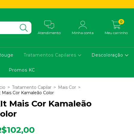
0
Atendimento
Minha conta
Meu carrinho
Rouge
Tratamentos Capilares
Descoloração
Promos KC
cio
>
Tratamento Capilar
>
Mais Cor
>
t Mais Cor Kamaleão Color
It Mais Cor Kamaleão
olor
R$102,00