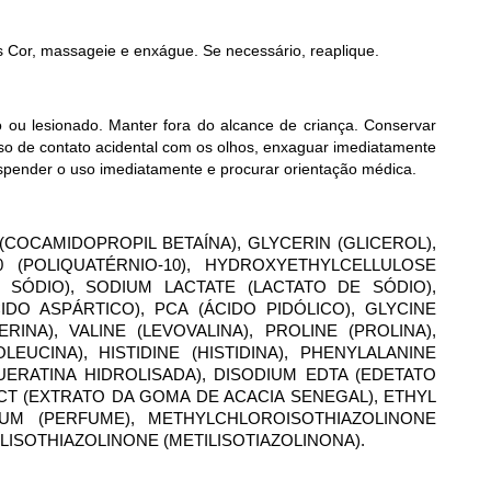
Cor, massageie e enxágue. Se necessário, reaplique.
o ou lesionado. Manter fora do alcance de criança. Conservar
caso de contato acidental com os olhos, enxaguar imediatamente
spender o uso imediatamente e procurar orientação médica.
COCAMIDOPROPIL BETAÍNA), GLYCERIN (GLICEROL),
0 (POLIQUATÉRNIO-10), HYDROXYETHYLCELLULOSE
 SÓDIO), SODIUM LACTATE (LACTATO DE SÓDIO),
CIDO ASPÁRTICO), PCA (ÁCIDO PIDÓLICO), GLYCINE
SERINA), VALINE (LEVOVALINA), PROLINE (PROLINA),
LEUCINA), HISTIDINE (HISTIDINA), PHENYLALANINE
UERATINA HIDROLISADA), DISODIUM EDTA (EDETATO
CT (EXTRATO DA GOMA DE ACACIA SENEGAL), ETHYL
RFUM (PERFUME), METHYLCHLOROISOTHIAZOLINONE
ISOTHIAZOLINONE (METILISOTIAZOLINONA).