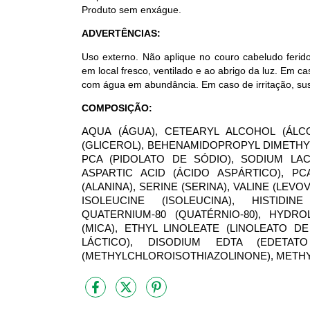
Produto sem enxágue.
ADVERTÊNCIAS:
Uso externo. Não aplique no couro cabeludo ferid
em local fresco, ventilado e ao abrigo da luz. Em 
com água em abundância. Em caso de irritação, su
COMPOSIÇÃO:
AQUA (ÁGUA), CETEARYL ALCOHOL (ÁLCO
(GLICEROL), BEHENAMIDOPROPYL DIMETHY
PCA (PIDOLATO DE SÓDIO), SODIUM LACT
ASPARTIC ACID (ÁCIDO ASPÁRTICO), PCA
(ALANINA), SERINE (SERINA), VALINE (LEVO
ISOLEUCINE (ISOLEUCINA), HISTIDINE
QUATERNIUM-80 (QUATÉRNIO-80), HYDRO
(MICA), ETHYL LINOLEATE (LINOLEATO DE
LÁCTICO), DISODIUM EDTA (EDETATO
(METHYLCHLOROISOTHIAZOLINONE), METHYL