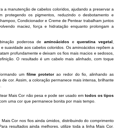
ara a manutenção de cabelos coloridos, ajudando a preservar a
am protegendo os pigmentos, reduzindo o desbotamento e
 Shampoo, Condicionador e Creme de Pentear trabalham juntos
evolvendo maciez, força e hidratação enquanto prolongam a
binação poderosa de
aminoácidos
e
queratina vegetal
,
ho e suavidade aos cabelos coloridos. Os aminoácidos repõem a
ratam profundamente e deixam os fios mais macios e sedosos,
definição. O resultado é um cabelo mais alinhado, com toque
o formando um
filme protetor
ao redor do fio, alinhando as
s de cor. Assim, a coloração permanece mais intensa, brilhante
.
Pentear Mais Cor não pesa e pode ser usado em
todos os tipos
e com uma cor que permanece bonita por mais tempo.
 Mais Cor nos fios ainda úmidos, distribuindo do comprimento
ra resultados ainda melhores, utilize toda a linha Mais Cor.