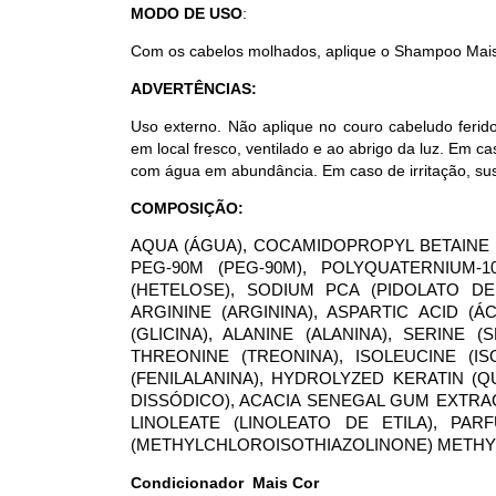
MODO DE USO
:
Com os cabelos molhados, aplique o Shampoo Mais 
ADVERTÊNCIAS:
Uso externo. Não aplique no couro cabeludo ferid
em local fresco, ventilado e ao abrigo da luz. Em 
com água em abundância. Em caso de irritação, su
COMPOSIÇÃO:
AQUA (ÁGUA), COCAMIDOPROPYL BETAINE (
PEG-90M (PEG-90M), POLYQUATERNIUM-1
(HETELOSE), SODIUM PCA (PIDOLATO DE
ARGININE (ARGININA), ASPARTIC ACID (Á
(GLICINA), ALANINE (ALANINA), SERINE (
THREONINE (TREONINA), ISOLEUCINE (ISO
(FENILALANINA), HYDROLYZED KERATIN (Q
DISSÓDICO), ACACIA SENEGAL GUM EXTRA
LINOLEATE (LINOLEATO DE ETILA), PA
(METHYLCHLOROISOTHIAZOLINONE) METHYL
Condicionador Mais Cor