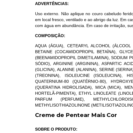
ADVERTÊNCIAS:
Uso externo. Não aplique no couro cabeludo ferid
em local fresco, ventilado e ao abrigo da luz. Em 
com água em abundância. Em caso de irritação, su
COMPOSIÇÃO:
AQUA (ÁGUA), CETEARYL ALCOHOL (ÁLCOOL 
BETAINE (COCAMIDOPROPIL BETAÍNA), GLYC
(BEENAMIDOPROPIL DIMETILAMINA), SODIUM P
SÓDIO), ARGININE (ARGININA), ASPARTIC ACI
(GLICINA), ALANINE (ALANINA), SERINE (SERIN
(TREONINA), ISOLEUCINE (ISOLEUCINA), HIS
QUATERNIUM-80 (QUATÉRNIO-80), HYDROXY
(QUERATINA HIDROLISADA), MICA (MICA), M
HORTELÃ-PIMENTA), ETHYL LINOLEATE (LINOL
PARFUM (PERFUME), METHYLCHLOROISOT
METHYLISOTHIAZOLINONE (METILISOTIAZOLINON
Creme de Pentear Mais Cor
SOBRE O PRODUTO: