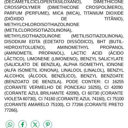
(
DECAMETILCICLOPENTASILOXANO
), DIMETHICONE
CROSSPOLYMER (
DIMETHICONE CROSPOLÍMERO
),
PARFUM (PERFUME), MICA (MICA), TITANIUM DIOXIDE
(DIÓXIDO DE TITÂNIO),
METHYLCHLOROISOTHIAZOLINONE
(
METILCLOROISOTIAZOLINONA
),
METHYLISOTHIAZOLINONE (
METILISOTIAZOLINONA
),
DISODIUM EDTA (EDETATO DISSÓDICO), BHT (BUTIL-
HIDROXITOLUENO), AMINOMETHYL PROPANOL
(AMINOMETIL PROPANOL), LACTIC ACID (ÁCIDO
LÁCTICO), LIMONENE (LIMONENO), BENZYL SALICYLATE
(SALICILATO DE BENZILA), ALPHA ISOMETHYL IONONE
(ALFA ISOMETIL IONONA), LINALOOL (LINALOL), BENZYL
ALCOHOL (ÁLCOOL BENZÍLICO), BENZYL BENZOATE
(BENZOATO DE BENZILA).
PODE CONTER:
CI 16255
(CORANTE VERMELHO DE PONCEAU 16255),
CI 42090
(CORANTE AZUL BRILHANTE 42090),
CI 60730
(CORANTE
VIOLETA 60730),
CI 74160
(CORANTE AZUL 74160),
CI 75100
(CORANTE AMARELO 75100),
CI 77266
(CORANTE PRETO
77266).