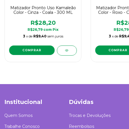
Matizador Pronto Uso Kamaleão
Matizador Pron
Color - Cinza - Coala - 300 ML
Color - Roxo - 
300
R$28,20
R$2
R$26,79
com
Pix
R$26,7
3
x de
R$9,40
sem juros
3
x de
R$9,
Institucional
Dúvidas
Quem Somos
Trocas e Devoluções
Trabalhe Conosco
Reembolsos