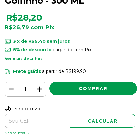
Golfinho - 300 ML
R$28,20
R$26,79
com
Pix
3
x de
R$9,40
sem juros
5% de desconto
pagando com Pix
Ver mais detalhes
Frete grátis
a partir de
R$199,90
ALTERAR CEP
Entregas para o CEP:
Meios de envio
CALCULAR
Não sei meu CEP