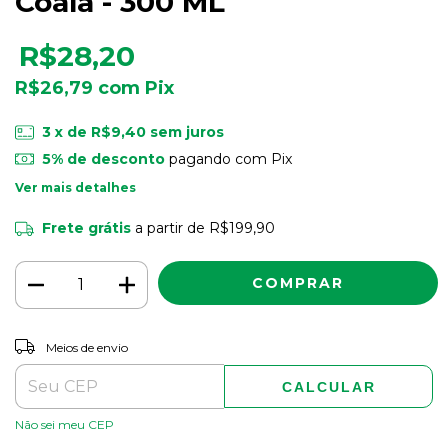
Coala - 300 ML
R$28,20
R$26,79
com
Pix
3
x de
R$9,40
sem juros
5% de desconto
pagando com Pix
Ver mais detalhes
Frete grátis
a partir de
R$199,90
ALTERAR CEP
Entregas para o CEP:
Meios de envio
CALCULAR
Não sei meu CEP