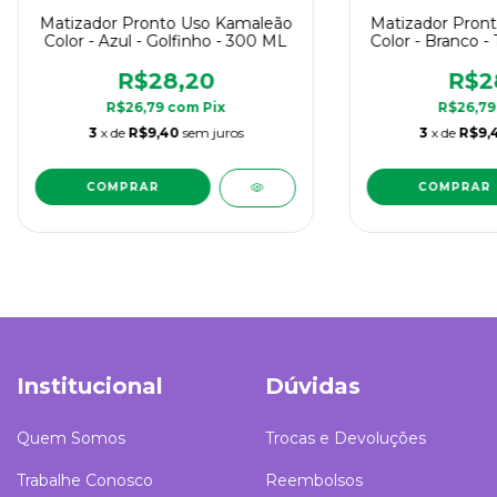
Matizador Pronto Uso Kamaleão
Matizador Pron
Color - Azul - Golfinho - 300 ML
Color - Branco -
300
R$28,20
R$2
R$26,79
com
Pix
R$26,7
3
x de
R$9,40
sem juros
3
x de
R$9,
Institucional
Dúvidas
Quem Somos
Trocas e Devoluções
Trabalhe Conosco
Reembolsos