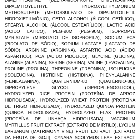
DIPALMITOYLETHYL HYDROXYETHYLMONIUM
METHOSULFATE (METOSSULFATO DE DIPALMITOILETIL
HIDROXIETILMÔNIO), CETYL ALCOHOL (ÁLCOOL CETÍLICO),
STEARYL ALCOHOL (ÁLCOOL ESTEARÍLICO), LACTIC ACID
(ÁCIDO LÁTICO), PEG-90M (PEG-90M), ISOPROPYL
MYRISTATE (MIRISTATO DE ISOPROPILA), SODIUM PCA
(PIDOLATO DE SÓDIO), SODIUM LACTATE (LACTATO DE
SÓDIO), ARGININE (ARGININA), ASPARTIC ACID (ÁCIDO
ASPÁRTICO), PCA (ÁCIDO PIDÓLICO), GLYCINE (GLICINA),
ALANINE (ALANINA), SERINE (SERINA), VALINE (LEVOVALINA),
PROLINE (PROLINA), THREONINE (TREONINA), ISOLEUCINE
(ISOLEUCINA), HISTIDINE (HISTIDINA), PHENYLALANINE
(FENILALANINA), QUATERNIUM-80 (QUATÉRNIO-80),
DIPROPYLENE GLYCOL (DIPROPILENOGLICOL),
HYDROLYZED RICE PROTEIN (PROTEÍNA DE ARROZ
HIDROLISADA), HYDROLYZED WHEAT PROTEIN (PROTEÍNA
DE TRIGO HIDROLISADA), HYDROLYZED QUINOA PROTEIN
(QUINOA HIDROLISADA), HYDROLYZED FLAX PROTEIN
(PROTEÍNA DE LINHAÇA HIDROLISADA), VACCINIUM
MYRTILLUS FRUIT EXTRACT (EXTRATO DE MIRTILO), LYCIUM
BARBARUM (MATRIMONY VINE) FRUIT EXTRACT (EXTRATO
DA FRUTA DE GOJI), CYNARA SCOLYMUS LEAF EXTRACT