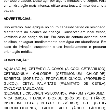
por todo o cabelo. Deixe agir por alguns minutos e enxágue. Para
uma hidratação mais intensa, utilize uma touca térmica durante a
pausa.
ADVERTÊNCIAS:
Uso externo. Não aplique no couro cabeludo ferido ou lesionado.
Manter fora do alcance de criança. Conservar em local fresco,
ventilado e ao abrigo da luz. Em caso de contato acidental com
os olhos, enxaguar imediatamente com água em abundância. Em
caso de irritação, suspender o uso imediatamente e procurar
orientação médica.
COMPOSIÇÃO:
AQUA
(ÁGUA),
CETEARYL ALCOHOL
(ÁLCOOL CETEARÍLICO),
CETRIMONIUM CHLORIDE
(CETRIMONIUM CHLORIDE),
SORBITOL
(SORBITOL),
PROPYLENE GLYCOL (PROPILENO
GLICOL), CETYL PALMITATE
(PALMITATO DE CETILA),
CYCLOPENTASILOXANE
(DECAMETILICICLOPENTASILOXANO),
PARFUM
(PERFUME),
MICA
(MICA),
TITANIUM DIOXIDE
(DIÓXIDO DE TITÂNIO),
DISODIUM EDTA (EDETATO DISSÓDICO),
BHT (BUTIL-
HIDROXITOLUENO),
LACTIC ACID
(ÁCIDO LÁCTICO),