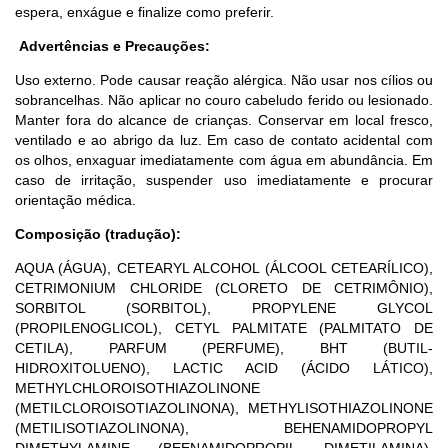
espera, enxágue e finalize como preferir.
Advertências e Precauções:
Uso externo. Pode causar reação alérgica. Não usar nos cílios ou
sobrancelhas. Não aplicar no couro cabeludo ferido ou lesionado.
Manter fora do alcance de crianças. Conservar em local fresco,
ventilado e ao abrigo da luz. Em caso de contato acidental com
os olhos, enxaguar imediatamente com água em abundância. Em
caso de irritação, suspender uso imediatamente e procurar
orientação médica.
Composição (tradução):
AQUA (ÁGUA), CETEARYL ALCOHOL (ÁLCOOL CETEARÍLICO),
CETRIMONIUM CHLORIDE (CLORETO DE CETRIMÔNIO),
SORBITOL (SORBITOL), PROPYLENE GLYCOL
(PROPILENOGLICOL), CETYL PALMITATE (PALMITATO DE
CETILA), PARFUM (PERFUME), BHT (BUTIL-
HIDROXITOLUENO), LACTIC ACID (ÁCIDO LÁTICO),
METHYLCHLOROISOTHIAZOLINONE
(METILCLOROISOTIAZOLINONA), METHYLISOTHIAZOLINONE
(METILISOTIAZOLINONA), BEHENAMIDOPROPYL
DIMETHYLAMINE (BEENAMIDOPROPIL DIMETILAMINA),