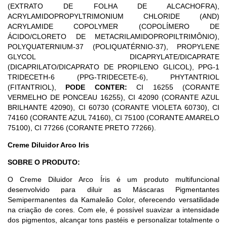
(EXTRATO DE FOLHA DE ALCACHOFRA),
ACRYLAMIDOPROPYLTRIMONIUM CHLORIDE (AND)
ACRYLAMIDE COPOLYMER (COPOLÍMERO DE
ÁCIDO/CLORETO DE METACRILAMIDOPROPILTRIMÔNIO),
POLYQUATERNIUM-37 (POLIQUATÉRNIO-37), PROPYLENE
GLYCOL DICAPRYLATE/DICAPRATE
(DICAPRILATO/DICAPRATO DE PROPILENO GLICOL), PPG-1
TRIDECETH-6 (PPG-TRIDECETE-6), PHYTANTRIOL
(FITANTRIOL),
PODE CONTER:
CI 16255 (CORANTE
VERMELHO DE PONCEAU 16255), CI 42090 (CORANTE AZUL
BRILHANTE 42090), CI 60730 (CORANTE VIOLETA 60730), CI
74160 (CORANTE AZUL 74160), CI 75100 (CORANTE AMARELO
75100), CI 77266 (CORANTE PRETO 77266).
Creme Diluidor Arco Iris
SOBRE O PRODUTO:
O Creme Diluidor Arco Íris é um produto multifuncional
desenvolvido para diluir as Máscaras Pigmentantes
Semipermanentes da Kamaleão Color, oferecendo versatilidade
na criação de cores. Com ele, é possível suavizar a intensidade
dos pigmentos, alcançar tons pastéis e personalizar totalmente o