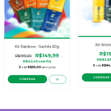
Kit Wich
Kit Rainbow - Sachês 60g
R$19
R$149,99
R$199,00
R$183,8
R$142,49
com
Pix
3
x de
R$64
3
x de
R$50,00
sem juros