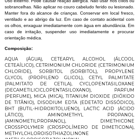
Uso externo. Pode causar reação alérgica. Não usar nos cílios ou
sobrancelhas. Não aplicar no couro cabeludo ferido ou lesionado.
Manter fora do alcance de crianças. Conservar em local fresco,
ventilado e ao abrigo da luz. Em caso de contato acidental com
os olhos, enxaguar imediatamente com água em abundância. Em
caso de irritação, suspender uso imediatamente e procurar
orientação médica.
Composição:
AQUA (ÁGUA), CETEARYL ALCOHOL (ÁLCOOL
CETEAÍLICO), CETRIMONIUM CHLORIDE (CETRIMONIUM
CHLORIDE), SORBITOL (SORBITOL), PROPYLENE
GLYCOL (PROPILENO GLICOL), CETYL PALMITATE
(PALMITATO DE CETILA), CYCLOPENTASILOXANE
(DECAMETILICICLOPENTASILOXANO), PARFUM
(PERFUME), MICA (MICA), TITANIUM DIOXIDE (DIÓXIDO
DE TITÂNIO), DISODIUM EDTA (EDETATO DISSÓDICO),
BHT (BUTIL-HIDROXITOLUENO), LACTIC ACID (ÁCIDO
LÁTICO), AMINOMETHYL PROPANOL
(AMINOMETILPROPANOL), DIMETHICONE
CROSSPOLYMER (CROSPOLÍMERO DE DIMETICONA),
METHYLCHLOROISOTHIAZOLINONE