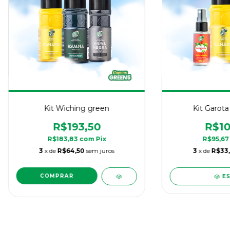
Kit Wiching green
Kit Garota
R$193,50
R$10
R$183,83
com
Pix
R$95,6
3
x de
R$64,50
sem juros
3
x de
R$33,
E