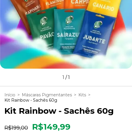
1
/
1
Início
>
Máscaras Pigmentantes
>
Kits
>
Kit Rainbow - Sachês 60g
Kit Rainbow - Sachês 60g
R$149,99
R$199,00