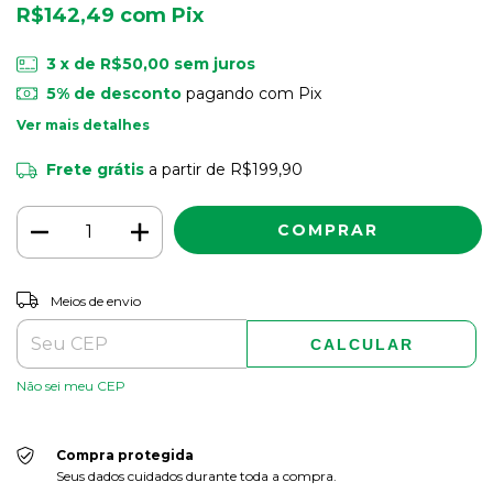
R$142,49
com
Pix
3
x de
R$50,00
sem juros
5% de desconto
pagando com Pix
Ver mais detalhes
Frete grátis
a partir de
R$199,90
ALTERAR CEP
Entregas para o CEP:
Meios de envio
CALCULAR
Não sei meu CEP
Compra protegida
Seus dados cuidados durante toda a compra.