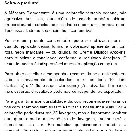
Sobre o produto:
A Máscara Pigmentante é uma coloração fantasia vegana, não
agressiva aos fios, que além de colorir também hidrata,
proporcionando cabelos bem cuidados e com um tom rosa neon.
Tudo isso aliado ao seu cheirinho inconfundível.
Por ser um produto concentrado, pode ser utilizada pura —
quando aplicada dessa forma, a coloração apresenta um tom
rosa neon marcante — ou diluída no Creme Diluidor Arco-Íris,
para suavizar a tonalidade conforme o resultado desejado. O
teste de mecha é indispensável antes da aplicação completa.
Para obter o melhor desempenho, recomenda-se a aplicação em
cabelos previamente descoloridos, entre os tons 10 (loiro
claríssimo) e 11 (loiro super claríssimo), já matizados. Em bases
mais escuras, o resultado pode não corresponder ao esperado.
Para garantir maior durabilidade da cor, recomenda-se lavar os
fios com shampoo sem sulfato e utilizar a nossa linha Mais Cor. A
coloração pode durar até 25 lavagens, mas é importante lembrar
que quanto maior a frequência de lavagens, menor será a
intensidade da cor. Em cabelos quimicamente tratados, a
pigmentação pode apresentar menor intensidade ou não fixar o