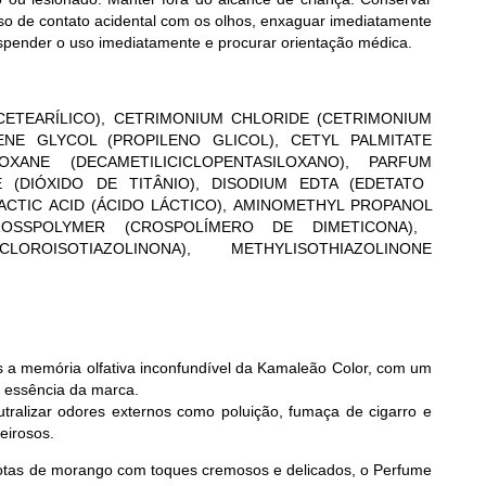
caso de contato acidental com os olhos, enxaguar imediatamente
spender o uso imediatamente e procurar orientação médica.
CETEARÍLICO),
CETRIMONIUM CHLORIDE
(CETRIMONIUM
ENE GLYCOL (PROPILENO GLICOL), CETYL PALMITATE
LOXANE
(DECAMETILICICLOPENTASILOXANO),
PARFUM
E
(DIÓXIDO DE TITÂNIO), DISODIUM EDTA (EDETATO
ACTIC ACID
(ÁCIDO LÁCTICO),
AMINOMETHYL PROPANOL
ROSSPOLYMER
(CROSPOLÍMERO DE DIMETICONA),
LOROISOTIAZOLINONA),
METHYLISOTHIAZOLINONE
 a memória olfativa inconfundível da Kamaleão Color, com um
a essência da marca.
utralizar odores externos como poluição, fumaça de cigarro e
eirosos.
notas de morango com toques cremosos e delicados, o Perfume