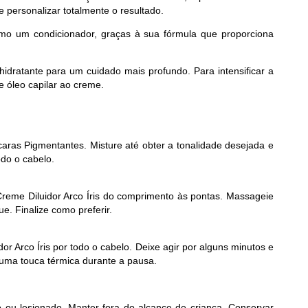
e personalizar totalmente o resultado.
mo um condicionador, graças à sua fórmula que proporciona
idratante para um cuidado mais profundo. Para intensificar a
e óleo capilar ao creme.
áscaras Pigmentantes. Misture até obter a tonalidade desejada e
do o cabelo.
Creme Diluidor Arco Íris do comprimento às pontas. Massageie
e. Finalize como preferir.
or Arco Íris por todo o cabelo. Deixe agir por alguns minutos e
 uma touca térmica durante a pausa.
o ou lesionado. Manter fora do alcance de criança. Conservar