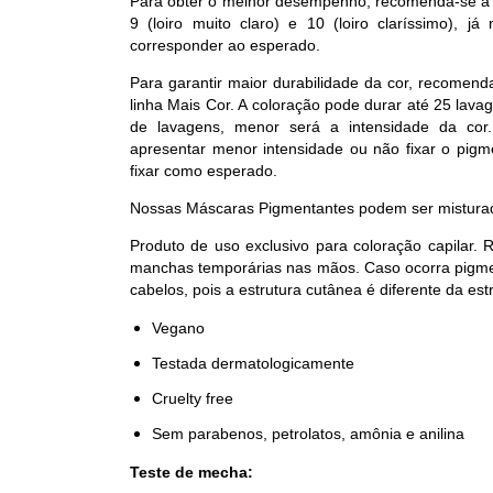
Para obter o melhor desempenho, recomenda-se a a
9 (loiro muito claro) e 10 (loiro claríssimo), 
corresponder ao esperado.
Para garantir maior durabilidade da cor, recomend
linha Mais Cor. A coloração pode durar até 25 lav
de lavagens, menor será a intensidade da cor
apresentar menor intensidade ou não fixar o pigm
fixar como esperado.
Nossas Máscaras Pigmentantes podem ser misturada
Produto de uso exclusivo para coloração capilar.
manchas temporárias nas mãos. Caso ocorra pigmen
cabelos, pois a estrutura cutânea é diferente da estr
Vegano
Testada dermatologicamente
Cruelty free
Sem parabenos, petrolatos, amônia e anilina
Teste de mecha: