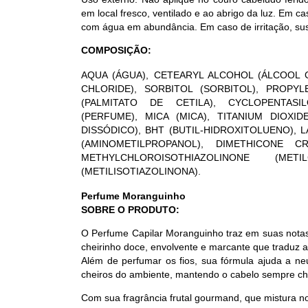
em local fresco, ventilado e ao abrigo da luz. Em 
com água em abundância. Em caso de irritação, su
COMPOSIÇÃO:
AQUA
(ÁGUA),
CETEARYL ALCOHOL
(ÁLCOOL 
CHLORIDE),
SORBITOL
(SORBITOL),
PROPYL
(PALMITATO DE CETILA),
CYCLOPENTASI
(PERFUME),
MICA
(MICA),
TITANIUM DIOXID
DISSÓDICO),
BHT (BUTIL-HIDROXITOLUENO),
L
(AMINOMETILPROPANOL), DIMETHICONE C
METHYLCHLOROISOTHIAZOLINONE
(METILC
(METILISOTIAZOLINONA).
Perfume Moranguinho
SOBRE O PRODUTO:
O Perfume Capilar Moranguinho traz em suas notas
cheirinho doce, envolvente e marcante que traduz 
Além de perfumar os fios, sua fórmula ajuda a ne
cheiros do ambiente, mantendo o cabelo sempre ch
Com sua fragrância frutal gourmand, que mistura 