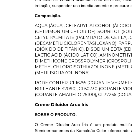
irritação, suspender uso imediatamente e procurar 
Composição:
AQUA (ÁGUA), CETEARYL ALCOHOL (ÁLCOO
(CETRIMONIUM CHLORIDE), SORBITOL (SOR
CETYL PALMITATE (PALMITATO DE CETILA)
(DECAMETILICICLOPENTASILOXANO), PARFUM
(DIÓXIDO DE TITÂNIO), DISODIUM EDTA (E
LACTIC ACID (ÁCIDO LÁTICO), AMINOMET
DIMETHICONE CROSSPOLYMER (CROSPOLÍ
METHYLCHLOROISOTHIAZOLINONE (METIL
(METILISOTIAZOLINONA).
PODE CONTER: CI 16255 (CORANTE VERMELH
BRILHANTE 42090), CI 60730 (CORANTE VIOLE
(CORANTE AMARELO 75100), CI 77266 (CORA
Creme Diluidor Arco Iris
SOBRE O PRODUTO:
O Creme Diluidor Arco Íris é um produto multifu
Semipermanentes da Kamaleão Color, oferecendo ver