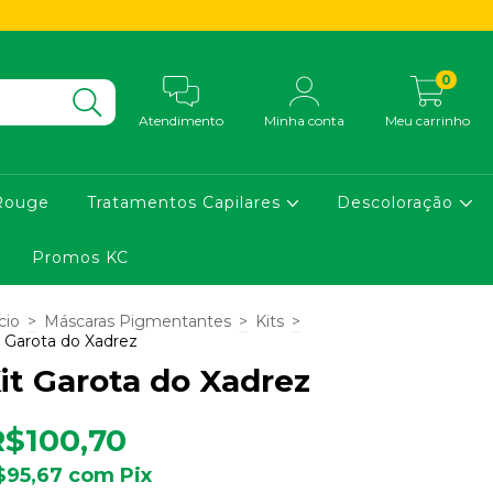
0
Atendimento
Minha conta
Meu carrinho
Rouge
Tratamentos Capilares
Descoloração
Promos KC
cio
>
Máscaras Pigmentantes
>
Kits
>
t Garota do Xadrez
it Garota do Xadrez
R$100,70
$95,67
com
Pix