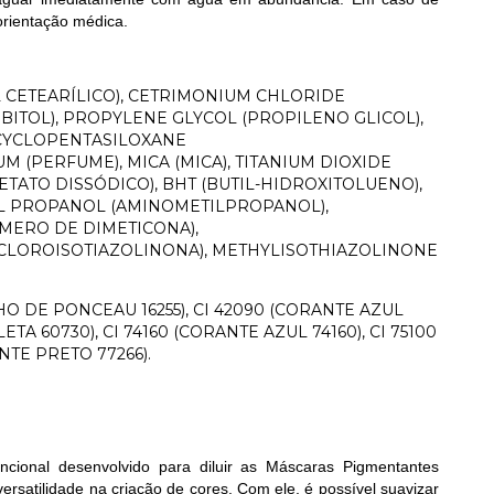
orientação médica.
L CETEARÍLICO), CETRIMONIUM CHLORIDE
BITOL), PROPYLENE GLYCOL (PROPILENO GLICOL),
, CYCLOPENTASILOXANE
 (PERFUME), MICA (MICA), TITANIUM DIOXIDE
DETATO DISSÓDICO), BHT (BUTIL-HIDROXITOLUENO),
HYL PROPANOL (AMINOMETILPROPANOL),
MERO DE DIMETICONA),
CLOROISOTIAZOLINONA), METHYLISOTHIAZOLINONE
O DE PONCEAU 16255), CI 42090 (CORANTE AZUL
TA 60730), CI 74160 (CORANTE AZUL 74160), CI 75100
NTE PRETO 77266).
ncional desenvolvido para diluir as Máscaras Pigmentantes
satilidade na criação de cores. Com ele, é possível suavizar