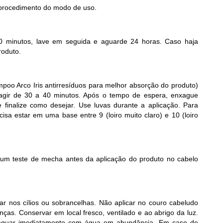
 procedimento do modo de uso.
20 minutos, lave em seguida e aguarde 24 horas. Caso haja
roduto.
oo Arco Iris antirresíduos para melhor absorção do produto)
agir de 30 a 40 minutos. Após o tempo de espera, enxague
inalize como desejar. Use luvas durante a aplicação. Para
sa estar em uma base entre 9 (loiro muito claro) e 10 (loiro
m teste de mecha antes da aplicação do produto no cabelo
ar nos cílios ou sobrancelhas. Não aplicar no couro cabeludo
nças. Conservar em local fresco, ventilado e ao abrigo da luz.
xaguar imediatamente com água em abundância. Em caso de