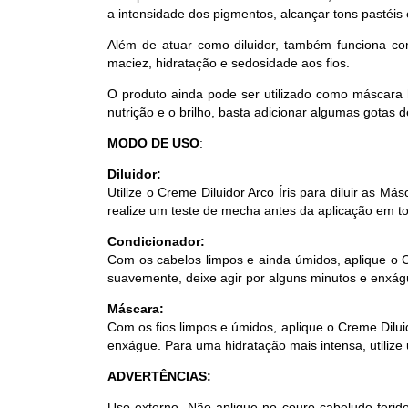
a intensidade dos pigmentos, alcançar tons pastéis 
Além de atuar como diluidor, também funciona co
maciez, hidratação e sedosidade aos fios.
O produto ainda pode ser utilizado como máscara h
nutrição e o brilho, basta adicionar algumas gotas d
MODO DE USO
:
Diluidor:
Utilize o Creme Diluidor Arco Íris para diluir as M
realize um teste de mecha antes da aplicação em to
Condicionador:
Com os cabelos limpos e ainda úmidos, aplique o 
suavemente, deixe agir por alguns minutos e enxágu
Máscara:
Com os fios limpos e úmidos, aplique o Creme Diluid
enxágue. Para uma hidratação mais intensa, utilize
ADVERTÊNCIAS:
Uso externo. Não aplique no couro cabeludo ferid