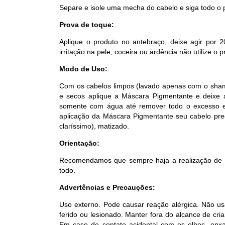
Separe e isole uma mecha do cabelo e siga todo o
Prova de toque:
Aplique o produto no antebraço, deixe agir por 
irritação na pele, coceira ou ardência não utilize o p
Modo de Uso:
Com os cabelos limpos (lavado apenas com o shamp
e secos aplique a Máscara Pigmentante e deixe 
somente com água até remover todo o excesso e f
aplicação da Máscara Pigmentante seu cabelo preci
claríssimo), matizado.
Orientação:
Recomendamos que sempre haja a realização de u
todo.
Advertências e Precauções:
Uso externo. Pode causar reação alérgica. Não us
ferido ou lesionado. Manter fora do alcance de cria
Em caso de contato acidental com os olhos, en