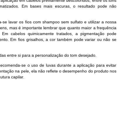
plicação em cabelos previamente descoloridos, entre os tons
já matizados. Em bases mais escuras, o resultado pode não
a-se lavar os fios com shampoo sem sulfato e utilizar a nossa
agens, mas é importante lembrar que quanto maior a frequência
. Em cabelos quimicamente tratados, a pigmentação pode
ento. Em fios grisalhos, a cor também pode variar ou não se
s entre si para a personalização do tom desejado.
 Recomenda-se o uso de luvas durante a aplicação para evitar
tação na pele, ela não reflete o desempenho do produto nos
utura capilar.