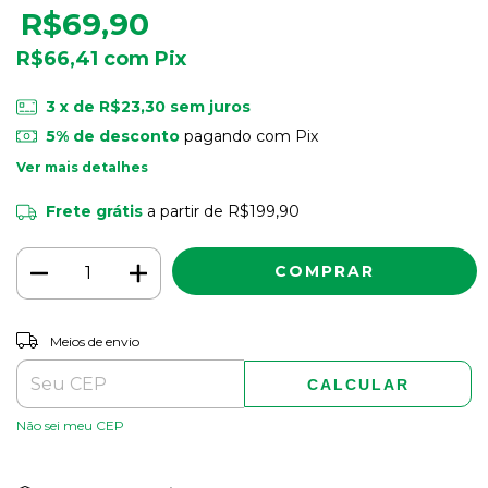
R$69,90
R$66,41
com
Pix
3
x de
R$23,30
sem juros
5% de desconto
pagando com Pix
Ver mais detalhes
Frete grátis
a partir de
R$199,90
ALTERAR CEP
Entregas para o CEP:
Meios de envio
CALCULAR
Não sei meu CEP