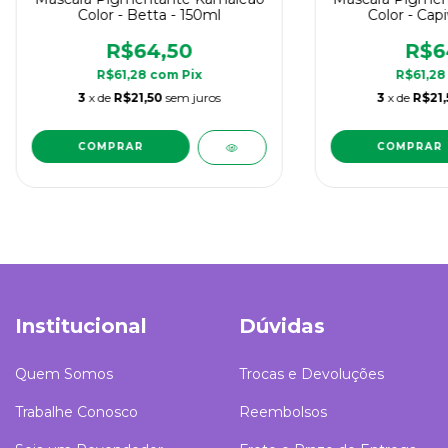
Color - Betta - 150ml
Color - Capi
R$64,50
R$6
R$61,28
com
Pix
R$61,2
3
x de
R$21,50
sem juros
3
x de
R$21,
Institucional
Dúvidas
Quem Somos
Trocas e Devoluções
Trabalhe Conosco
Reembolsos