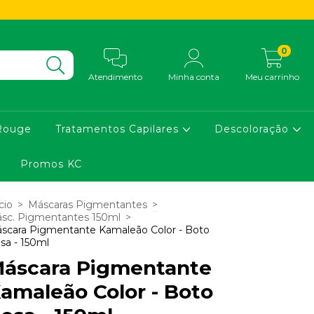
0
Atendimento
Minha conta
Meu carrinho
Rouge
Tratamentos Capilares
Descoloração
Promos KC
cio
>
Máscaras Pigmentantes
>
sc. Pigmentantes 150ml
>
scara Pigmentante Kamaleão Color - Boto
sa - 150ml
áscara Pigmentante
amaleão Color - Boto