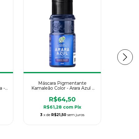
Máscara Pigmentante
Másca
a -
Kamaleão Color - Arara Azul -
Kamaleão 
150ml
R$64,50
R$61,28
com
Pix
R$
3
x de
R$21,50
sem juros
3
x de