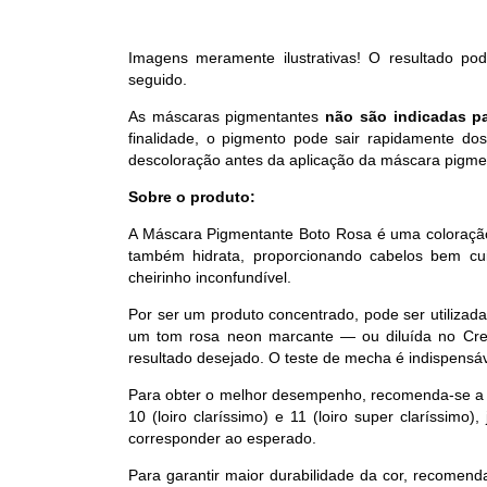
Imagens meramente ilustrativas! O resultado p
seguido.
As máscaras pigmentantes
não são indicadas pa
finalidade, o pigmento pode sair rapidamente dos
descoloração antes da aplicação da máscara pigme
Sobre o produto:
A Máscara Pigmentante Boto Rosa é uma coloração 
também hidrata, proporcionando cabelos bem c
cheirinho inconfundível.
Por ser um produto concentrado, pode ser utiliza
um tom rosa neon marcante — ou diluída no Creme
resultado desejado. O teste de mecha é indispensáv
Para obter o melhor desempenho, recomenda-se a a
10 (loiro claríssimo) e 11 (loiro super claríssim
corresponder ao esperado.
Para garantir maior durabilidade da cor, recomend