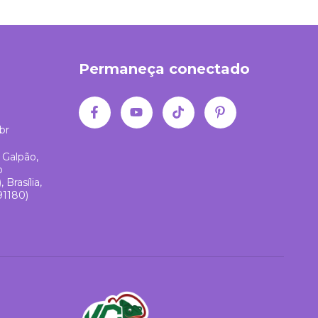
Permaneça conectado
br
 Galpão,
o
Brasília,
91180)