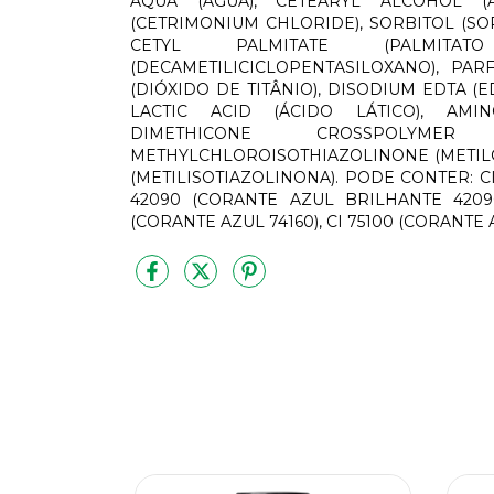
AQUA (ÁGUA), CETEARYL ALCOHOL (Á
(CETRIMONIUM CHLORIDE), SORBITOL (SO
CETYL PALMITATE (PALMITAT
(DECAMETILICICLOPENTASILOXANO), PAR
(DIÓXIDO DE TITÂNIO), DISODIUM EDTA (E
LACTIC ACID (ÁCIDO LÁTICO), AMI
DIMETHICONE CROSSPOLYMER
METHYLCHLOROISOTHIAZOLINONE (METIL
(METILISOTIAZOLINONA). PODE CONTER: CI
42090 (CORANTE AZUL BRILHANTE 42090)
(CORANTE AZUL 74160), CI 75100 (CORANTE 