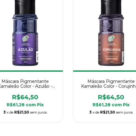
Máscara Pigmentante
Máscara Pigmentante
Kamaleão Color - Azulão -
Kamaleão Color - Corujinh
150ml
150ml
R$64,50
R$64,50
R$61,28
com
Pix
R$61,28
com
Pix
3
x de
R$21,50
sem juros
3
x de
R$21,50
sem juros