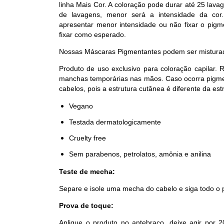
linha Mais Cor. A coloração pode durar até 25 lav
de lavagens, menor será a intensidade da cor
apresentar menor intensidade ou não fixar o pigm
fixar como esperado.
Nossas Máscaras Pigmentantes podem ser misturada
Produto de uso exclusivo para coloração capilar.
manchas temporárias nas mãos. Caso ocorra pigmen
cabelos, pois a estrutura cutânea é diferente da estr
Vegano
Testada dermatologicamente
Cruelty free
Sem parabenos, petrolatos, amônia e anilina
Teste de mecha:
Separe e isole uma mecha do cabelo e siga todo o
Prova de toque:
Aplique o produto no antebraço, deixe agir por 