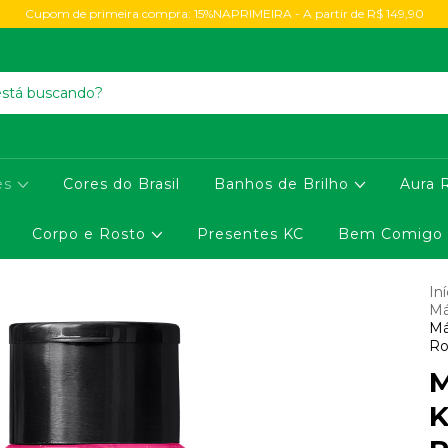
Cupom de primeira compra: 15%NAPRIMEIRA - A partir de R$ 149,90
es
Cores do Brasil
Banhos de Brilho
Aura 
Corpo e Rosto
Presentes KC
Bem Comigo
Iní
Má
Má
Ro
M
K