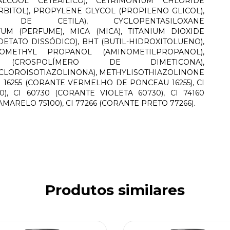
LCOOL CETEAÍLICO), CETRIMONIUM CHLORIDE
RBITOL), PROPYLENE GLYCOL (PROPILENO GLICOL),
O DE CETILA), CYCLOPENTASILOXANE
FUM (PERFUME), MICA (MICA), TITANIUM DIOXIDE
DETATO DISSÓDICO), BHT (BUTIL-HIDROXITOLUENO),
NOMETHYL PROPANOL (AMINOMETILPROPANOL),
 (CROSPOLÍMERO DE DIMETICONA),
CLOROISOTIAZOLINONA), METHYLISOTHIAZOLINONE
 16255 (CORANTE VERMELHO DE PONCEAU 16255), CI
, CI 60730 (CORANTE VIOLETA 60730), CI 74160
AMARELO 75100), CI 77266 (CORANTE PRETO 77266).
Produtos similares