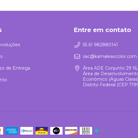
s
Entre em contato
evoluções
55 61 982880141
s
sac@kamaleaocolor.com.
azo de Entrega
Área ADE Conjunto 29 16,
Área de Desenvolviment
Econômico (Águas Claras), 
nto
Distrito Federal (CEP 719