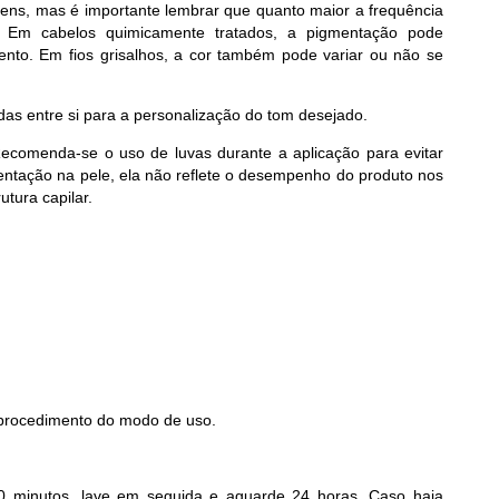
agens, mas é importante lembrar que quanto maior a frequência
. Em cabelos quimicamente tratados, a pigmentação pode
ento. Em fios grisalhos, a cor também pode variar ou não se
s entre si para a personalização do tom desejado.
 Recomenda-se o uso de luvas durante a aplicação para evitar
tação na pele, ela não reflete o desempenho do produto nos
utura capilar.
 procedimento do modo de uso.
20 minutos, lave em seguida e aguarde 24 horas. Caso haja