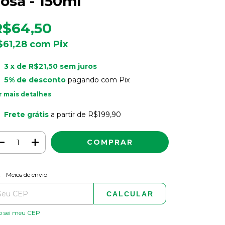
osa - 150ml
R$64,50
$61,28
com
Pix
3
x de
R$21,50
sem juros
5% de desconto
pagando com Pix
r mais detalhes
Frete grátis
a partir de
R$199,90
ALTERAR CEP
regas para o CEP:
Meios de envio
CALCULAR
o sei meu CEP