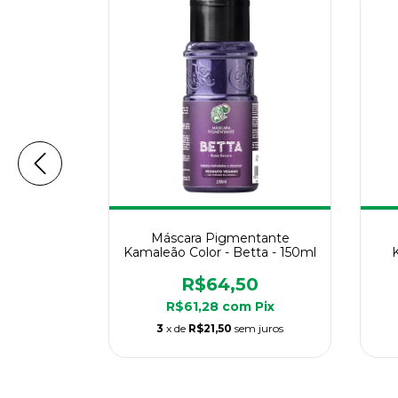
ntante
Máscara Pigmentante
apivara -
Kamaleão Color - Betta - 150ml
0
R$64,50
Pix
R$61,28
com
Pix
 juros
3
x de
R$21,50
sem juros