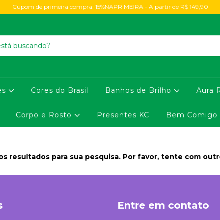
Cupom de primeira compra: 15%NAPRIMEIRA - A partir de R$ 149,90
es
Cores do Brasil
Banhos de Brilho
Aura 
Corpo e Rosto
Presentes KC
Bem Comigo
s resultados para sua pesquisa. Por favor, tente com outros
s
Entre em contato