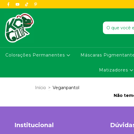
Colorações Permanentes
Máscaras Pigmentant
Matizadores
Início
>
Veganpantol
Não temo
Institucional
Dúvida