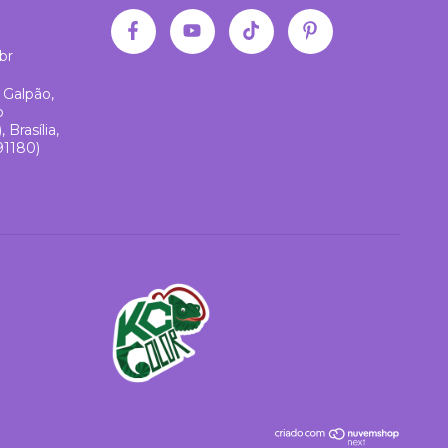
br
 Galpão,
o
Brasília,
91180)