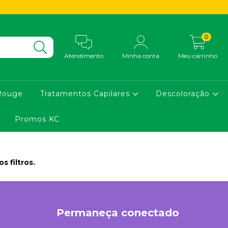
0
Atendimento
Minha conta
Meu carrinho
Rouge
Tratamentos Capilares
Descoloração
Promos KC
 filtros.
Permaneça conectado