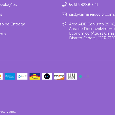
evoluções
55 61 982880141
s
sac@kamaleaocolor.com.
azo de Entrega
Área ADE Conjunto 29 16,
Área de Desenvolviment
Econômico (Águas Claras), 
nto
Distrito Federal (CEP 719
reservados.