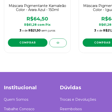
Máscara Pigmentante Kamaleão
Máscara Pigmen
Color - Arara Azul - 150ml
Color - Igu
R$64,50
R$6
R$61,28
com
Pix
R$61,2
3
x de
R$21,50
sem juros
3
x de
R$21,
Institucional
Dúvidas
Quem Somos
Trocas e Devoluções
Trabalhe Conosco
Reembolsos