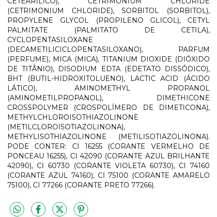
CETEARÍLICO), CETRIMONIUM CHLORIDE
(CETRIMONIUM CHLORIDE), SORBITOL (SORBITOL),
PROPYLENE GLYCOL (PROPILENO GLICOL), CETYL
PALMITATE (PALMITATO DE CETILA),
CYCLOPENTASILOXANE
(DECAMETILICICLOPENTASILOXANO), PARFUM
(PERFUME), MICA (MICA), TITANIUM DIOXIDE (DIÓXIDO
DE TITÂNIO), DISODIUM EDTA (EDETATO DISSÓDICO),
BHT (BUTIL-HIDROXITOLUENO), LACTIC ACID (ÁCIDO
LÁTICO), AMINOMETHYL PROPANOL
(AMINOMETILPROPANOL), DIMETHICONE
CROSSPOLYMER (CROSPOLÍMERO DE DIMETICONA),
METHYLCHLOROISOTHIAZOLINONE
(METILCLOROISOTIAZOLINONA),
METHYLISOTHIAZOLINONE (METILISOTIAZOLINONA).
PODE CONTER: CI 16255 (CORANTE VERMELHO DE
PONCEAU 16255), CI 42090 (CORANTE AZUL BRILHANTE
42090), CI 60730 (CORANTE VIOLETA 60730), CI 74160
(CORANTE AZUL 74160), CI 75100 (CORANTE AMARELO
75100), CI 77266 (CORANTE PRETO 77266).