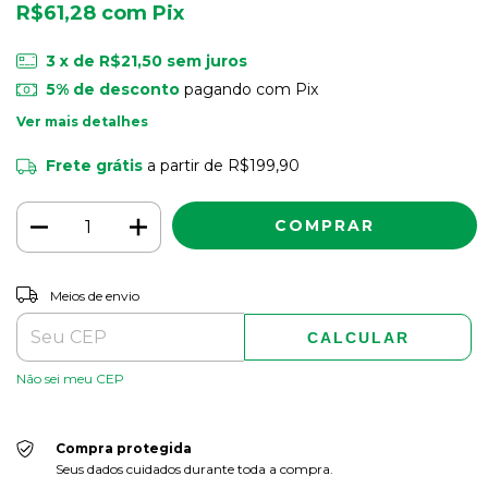
R$61,28
com
Pix
3
x de
R$21,50
sem juros
5% de desconto
pagando com Pix
Ver mais detalhes
Frete grátis
a partir de
R$199,90
ALTERAR CEP
Entregas para o CEP:
Meios de envio
CALCULAR
Não sei meu CEP
Compra protegida
Seus dados cuidados durante toda a compra.