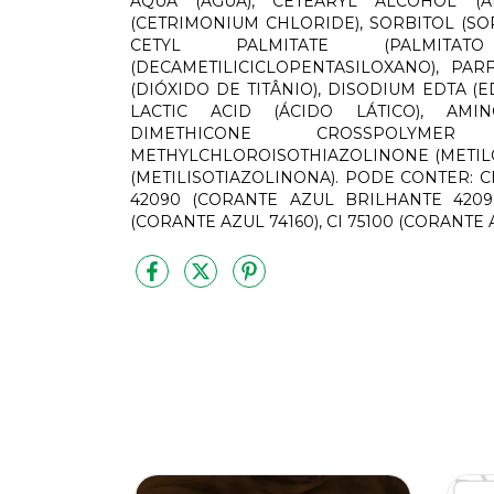
AQUA (ÁGUA), CETEARYL ALCOHOL (Á
(CETRIMONIUM CHLORIDE), SORBITOL (SO
CETYL PALMITATE (PALMITAT
(DECAMETILICICLOPENTASILOXANO), PAR
(DIÓXIDO DE TITÂNIO), DISODIUM EDTA (E
LACTIC ACID (ÁCIDO LÁTICO), AMI
DIMETHICONE CROSSPOLYMER
METHYLCHLOROISOTHIAZOLINONE (METIL
(METILISOTIAZOLINONA). PODE CONTER: CI
42090 (CORANTE AZUL BRILHANTE 42090)
(CORANTE AZUL 74160), CI 75100 (CORANTE 