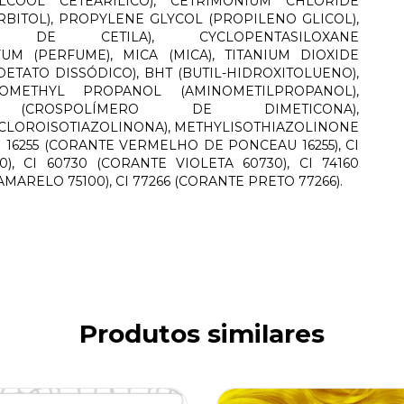
LCOOL CETEARÍLICO), CETRIMONIUM CHLORIDE
RBITOL), PROPYLENE GLYCOL (PROPILENO GLICOL),
O DE CETILA), CYCLOPENTASILOXANE
FUM (PERFUME), MICA (MICA), TITANIUM DIOXIDE
DETATO DISSÓDICO), BHT (BUTIL-HIDROXITOLUENO),
NOMETHYL PROPANOL (AMINOMETILPROPANOL),
 (CROSPOLÍMERO DE DIMETICONA),
CLOROISOTIAZOLINONA), METHYLISOTHIAZOLINONE
 16255 (CORANTE VERMELHO DE PONCEAU 16255), CI
, CI 60730 (CORANTE VIOLETA 60730), CI 74160
AMARELO 75100), CI 77266 (CORANTE PRETO 77266).
Produtos similares