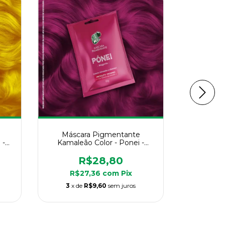
Máscara Pigmentante
Másca
 -
Kamaleão Color - Ponei -
Kamaleão
Sachê 60g
R$28,80
R$27,36
com
Pix
R$
3
x de
R$9,60
sem juros
3
x d