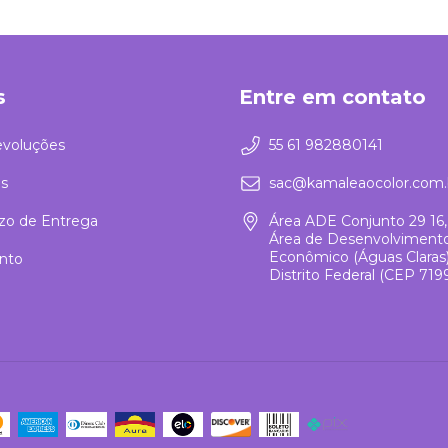
s
Entre em contato
evoluções
55 61 982880141
s
sac@kamaleaocolor.com.
azo de Entrega
Área ADE Conjunto 29 16,
Área de Desenvolviment
Econômico (Águas Claras), 
nto
Distrito Federal (CEP 719