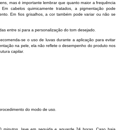
agens, mas é importante lembrar que quanto maior a frequência
. Em cabelos quimicamente tratados, a pigmentação pode
ento. Em fios grisalhos, a cor também pode variar ou não se
s entre si para a personalização do tom desejado.
 Recomenda-se o uso de luvas durante a aplicação para evitar
tação na pele, ela não reflete o desempenho do produto nos
utura capilar.
 procedimento do modo de uso.
20 minutos, lave em seguida e aguarde 24 horas. Caso haja