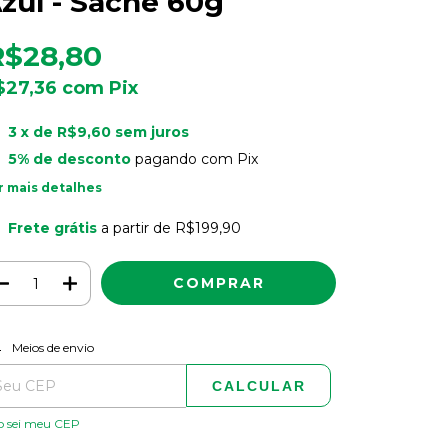
zul - Sachê 60g
R$28,80
$27,36
com
Pix
3
x de
R$9,60
sem juros
5% de desconto
pagando com Pix
r mais detalhes
Frete grátis
a partir de
R$199,90
ALTERAR CEP
regas para o CEP:
Meios de envio
CALCULAR
o sei meu CEP