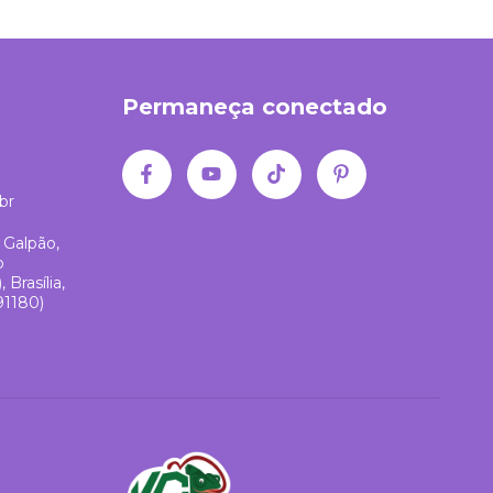
Permaneça conectado
br
 Galpão,
o
Brasília,
91180)