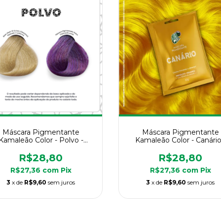
Máscara Pigmentante
Máscara Pigmentante
Kamaleão Color - Polvo -
Kamaleão Color - Canário
Sachê 60g
Sachê 60g
R$28,80
R$28,80
R$27,36
com
Pix
R$27,36
com
Pix
3
x de
R$9,60
sem juros
3
x de
R$9,60
sem juros