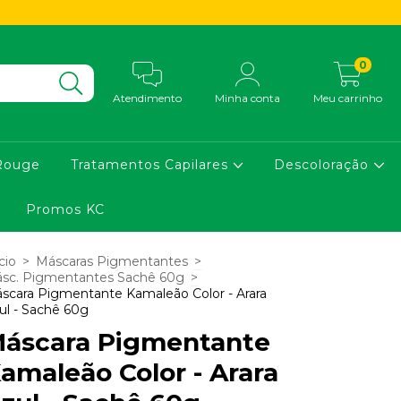
0
Atendimento
Minha conta
Meu carrinho
Rouge
Tratamentos Capilares
Descoloração
Promos KC
cio
>
Máscaras Pigmentantes
>
sc. Pigmentantes Sachê 60g
>
scara Pigmentante Kamaleão Color - Arara
ul - Sachê 60g
áscara Pigmentante
amaleão Color - Arara