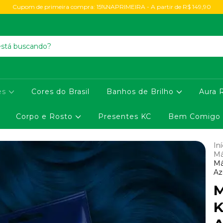
Cupom de primeira compra: 15%NAPRIMEIRA - A partir de R$ 149,90
es
Cores do Brasil
Banhos de Brilho
Aura 
Corpo e Rosto
Presentes KC
Bem Comigo
Iní
Má
Má
Az
M
K