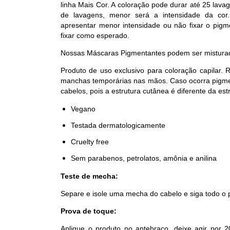
linha Mais Cor. A coloração pode durar até 25 lav
de lavagens, menor será a intensidade da cor
apresentar menor intensidade ou não fixar o pigm
fixar como esperado.
Nossas Máscaras Pigmentantes podem ser misturada
Produto de uso exclusivo para coloração capilar.
manchas temporárias nas mãos. Caso ocorra pigmen
cabelos, pois a estrutura cutânea é diferente da estr
Vegano
Testada dermatologicamente
Cruelty free
Sem parabenos, petrolatos, amônia e anilina
Teste de mecha:
Separe e isole uma mecha do cabelo e siga todo o
Prova de toque:
Aplique o produto no antebraço, deixe agir por 