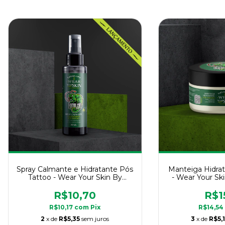
Spray Calmante e Hidratante Pós
Manteiga Hidrat
Tattoo - Wear Your Skin By
- Wear Your Sk
Kamaleão Color - 30 ml
Color 
R$10,70
R$1
R$10,17
com
Pix
R$14,5
2
x de
R$5,35
sem juros
3
x de
R$5,