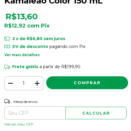
Kamaleão Color 150 mL
R$13,60
R$12,92
com
Pix
2
x de
R$6,80
sem juros
5% de desconto
pagando com Pix
Ver mais detalhes
Frete grátis
a partir de
R$199,90
ALTERAR CEP
Entregas para o CEP:
Meios de envio
CALCULAR
Não sei meu CEP