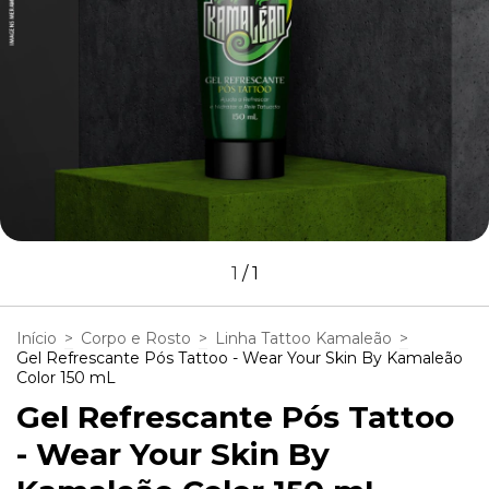
1
/
1
Início
>
Corpo e Rosto
>
Linha Tattoo Kamaleão
>
Gel Refrescante Pós Tattoo - Wear Your Skin By Kamaleão
Color 150 mL
Gel Refrescante Pós Tattoo
- Wear Your Skin By