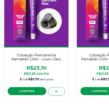
Coloração Permanente
Coloração 
Kamaleão Color - Louro Claro
Kamaleão Color 
Cinza 8.1 - 50g
5.0 
R$23,10
R$2
R$21,95
com
Pix
R$21,95
3
x de
R$7,70
sem juros
3
x de
R$7,