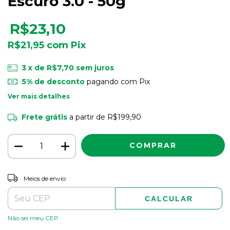
Escuro 3.0 - 50g
R$23,10
R$21,95
com
Pix
3
x de
R$7,70
sem juros
5% de desconto
pagando com Pix
Ver mais detalhes
Frete grátis
a partir de
R$199,90
ALTERAR CEP
Entregas para o CEP:
Meios de envio
CALCULAR
Não sei meu CEP