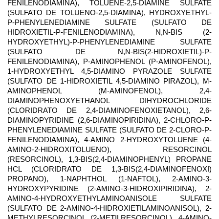
FENILENODIAMINA), TOLUENE-2,5-DIAMINE SULFATE
(SULFATO DE TOLUENO-2,5-DIAMINA), HYDROXYETHYL-
P-PHENYLENEDIAMINE SULFATE (SULFATO DE
HIDROXIETIL-P-FENILENODIAMINA), N,N-BIS (2-
HYDROXYETHYL)-P-PHENYLENEDIAMINE SULFATE
(SULFATO DE N,N-BIS(2-HIDROXIETIL)-P-
FENILENODIAMINA), P-AMINOPHENOL (P-AMINOFENOL),
1-HYDROXYETHYL 4,5-DIAMINO PYRAZOLE SULFATE
(SULFATO DE 1-HIDROXIETIL 4,5-DIAMINO PIRAZOL), M-
AMINOPHENOL (M-AMINOFENOL), 2,4-
DIAMINOPHENOXYETHANOL DIHYDROCHLORIDE
(CLORIDRATO DE 2,4-DIAMINOFENOXIETANOL), 2,6-
DIAMINOPYRIDINE (2,6-DIAMINOPIRIDINA), 2-CHLORO-P-
PHENYLENEDIAMINE SULFATE (SULFATO DE 2-CLORO-P-
FENILENODIAMINA), 4-AMINO 2-HYDROXYTOLUENE (4-
AMINO-2-HIDROXITOLUENO), RESORCINOL
(RESORCINOL), 1,3-BIS(2,4-DIAMINOPHENYL) PROPANE
HCL (CLORIDRATO DE 1,3-BIS(2,4-DIAMINOFENOXI)
PROPANO), 1-NAPHTHOL (1-NAFTOL), 2-AMINO-3-
HYDROXYPYRIDINE (2-AMINO-3-HIDROXIPIRIDINA), 2-
AMINO-4-HYDROXYETHYLAMINOANISOLE SULFATE
(SULFATO DE 2-AMINO-4-HIDROXIETILAMINOANISOL), 2-
METHYLRESORCINOL (2-METILRESORCINOL), 4-AMINO-