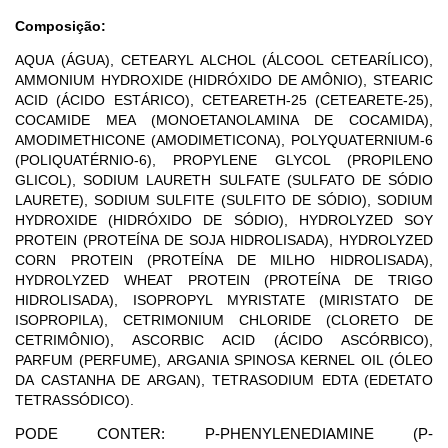
Composição:
AQUA (
ÁGUA
), CETEARYL ALCHOL (ÁLCOOL CETEARÍLICO),
AMMONIUM HYDROXIDE (HIDRÓXIDO DE AMÔNIO), STEARIC
ACID (ÁCIDO ESTÁRICO), CETEARETH-25 (CETEARETE-25),
COCAMIDE MEA (MONOETANOLAMINA DE COCAMIDA),
AMODIMETHICONE (AMODIMETICONA), POLYQUATERNIUM-6
(POLIQUATÉRNIO-6), PROPYLENE GLYCOL (PROPILENO
GLICOL), SODIUM LAURETH SULFATE (SULFATO DE SÓDIO
LAURETE), SODIUM SULFITE (SULFITO DE SÓDIO), SODIUM
HYDROXIDE (HIDRÓXIDO DE SÓDIO), HYDROLYZED SOY
PROTEIN (PROTEÍNA DE SOJA HIDROLISADA), HYDROLYZED
CORN PROTEIN (PROTEÍNA DE MILHO HIDROLISADA),
HYDROLYZED WHEAT PROTEIN (PROTEÍNA DE TRIGO
HIDROLISADA), ISOPROPYL MYRISTATE (MIRISTATO DE
ISOPROPILA), CETRIMONIUM CHLORIDE (CLORETO DE
CETRIMÔNIO), ASCORBIC ACID (ÁCIDO ASCÓRBICO),
PARFUM (PERFUME), ARGANIA SPINOSA KERNEL OIL (ÓLEO
DA CASTANHA DE ARGAN), TETRASODIUM EDTA (EDETATO
TETRASSÓDICO).
PODE CONTER: P-PHENYLENEDIAMINE (P-