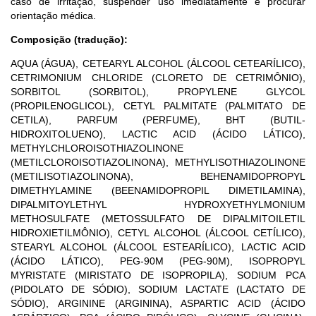
caso de irritação, suspender uso imediatamente e procurar
orientação médica.
Composição (tradução):
AQUA (ÁGUA), CETEARYL ALCOHOL (ÁLCOOL CETEARÍLICO),
CETRIMONIUM CHLORIDE (CLORETO DE CETRIMÔNIO),
SORBITOL (SORBITOL), PROPYLENE GLYCOL
(PROPILENOGLICOL), CETYL PALMITATE (PALMITATO DE
CETILA), PARFUM (PERFUME), BHT (BUTIL-
HIDROXITOLUENO), LACTIC ACID (ÁCIDO LÁTICO),
METHYLCHLOROISOTHIAZOLINONE
(METILCLOROISOTIAZOLINONA), METHYLISOTHIAZOLINONE
(METILISOTIAZOLINONA), BEHENAMIDOPROPYL
DIMETHYLAMINE (BEENAMIDOPROPIL DIMETILAMINA),
DIPALMITOYLETHYL HYDROXYETHYLMONIUM
METHOSULFATE (METOSSULFATO DE DIPALMITOILETIL
HIDROXIETILMÔNIO), CETYL ALCOHOL (ÁLCOOL CETÍLICO),
STEARYL ALCOHOL (ÁLCOOL ESTEARÍLICO), LACTIC ACID
(ÁCIDO LÁTICO), PEG-90M (PEG-90M), ISOPROPYL
MYRISTATE (MIRISTATO DE ISOPROPILA), SODIUM PCA
(PIDOLATO DE SÓDIO), SODIUM LACTATE (LACTATO DE
SÓDIO), ARGININE (ARGININA), ASPARTIC ACID (ÁCIDO