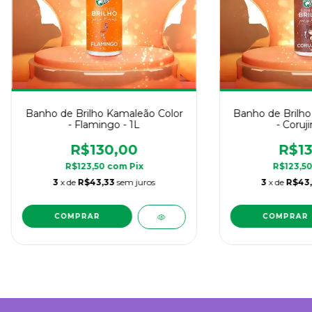
Banho de Brilho Kamaleão Color
Banho de Brilho
- Flamingo - 1L
- Coruji
R$130,00
R$13
R$123,50
com
Pix
R$123,5
3
x de
R$43,33
sem juros
3
x de
R$43