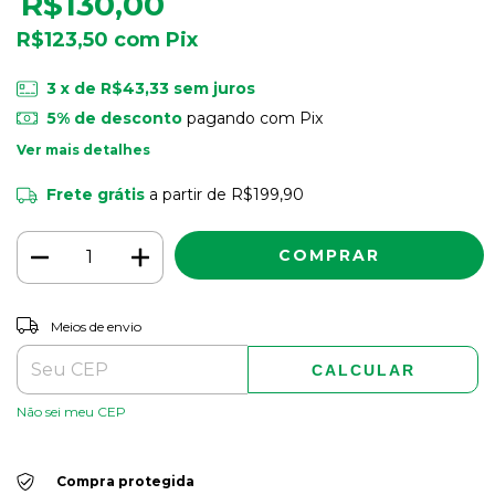
R$130,00
R$123,50
com
Pix
3
x de
R$43,33
sem juros
5% de desconto
pagando com Pix
Ver mais detalhes
Frete grátis
a partir de
R$199,90
ALTERAR CEP
Entregas para o CEP:
Meios de envio
CALCULAR
Não sei meu CEP
Compra protegida