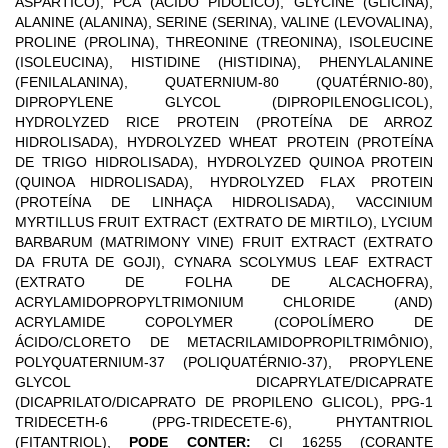
ASPÁRTICO), PCA (ÁCIDO PIDÓLICO), GLYCINE (GLICINA),
ALANINE (ALANINA), SERINE (SERINA), VALINE (LEVOVALINA),
PROLINE (PROLINA), THREONINE (TREONINA), ISOLEUCINE
(ISOLEUCINA), HISTIDINE (HISTIDINA), PHENYLALANINE
(FENILALANINA), QUATERNIUM-80 (QUATÉRNIO-80),
DIPROPYLENE GLYCOL (DIPROPILENOGLICOL),
HYDROLYZED RICE PROTEIN (PROTEÍNA DE ARROZ
HIDROLISADA), HYDROLYZED WHEAT PROTEIN (PROTEÍNA
DE TRIGO HIDROLISADA), HYDROLYZED QUINOA PROTEIN
(QUINOA HIDROLISADA), HYDROLYZED FLAX PROTEIN
(PROTEÍNA DE LINHAÇA HIDROLISADA), VACCINIUM
MYRTILLUS FRUIT EXTRACT (EXTRATO DE MIRTILO), LYCIUM
BARBARUM (MATRIMONY VINE) FRUIT EXTRACT (EXTRATO
DA FRUTA DE GOJI), CYNARA SCOLYMUS LEAF EXTRACT
(EXTRATO DE FOLHA DE ALCACHOFRA),
ACRYLAMIDOPROPYLTRIMONIUM CHLORIDE (AND)
ACRYLAMIDE COPOLYMER (COPOLÍMERO DE
ÁCIDO/CLORETO DE METACRILAMIDOPROPILTRIMÔNIO),
POLYQUATERNIUM-37 (POLIQUATÉRNIO-37), PROPYLENE
GLYCOL DICAPRYLATE/DICAPRATE
(DICAPRILATO/DICAPRATO DE PROPILENO GLICOL), PPG-1
TRIDECETH-6 (PPG-TRIDECETE-6), PHYTANTRIOL
(FITANTRIOL),
PODE CONTER:
CI 16255 (CORANTE